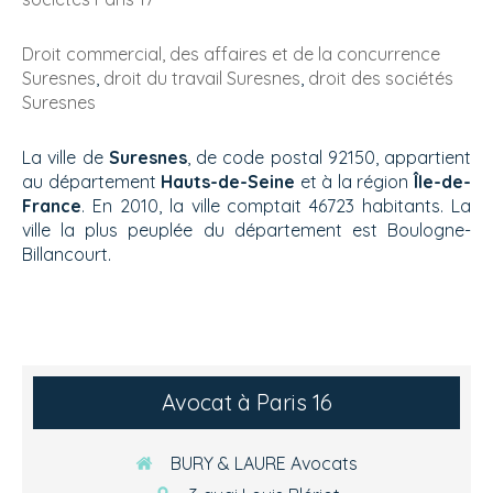
Droit commercial, des affaires et de la concurrence
Suresnes
,
droit du travail Suresnes
,
droit des sociétés
Suresnes
La ville de
Suresnes
, de code postal 92150, appartient
au département
Hauts-de-Seine
et à la région
Île-de-
France
. En 2010, la ville comptait 46723 habitants. La
ville la plus peuplée du département est Boulogne-
Billancourt.
Avocat à Paris 16
BURY & LAURE Avocats