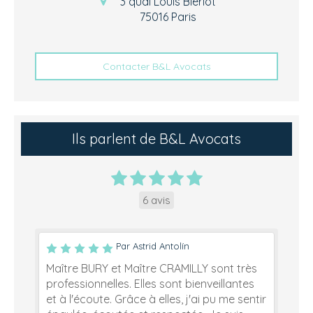
3 quai Louis Blériot
75016
Paris
Contacter B&L Avocats
Ils parlent de B&L Avocats
6 avis
Par Astrid Antolín
Maître BURY et Maître CRAMILLY sont très
professionnelles. Elles sont bienveillantes
et à l'écoute. Grâce à elles, j'ai pu me sentir