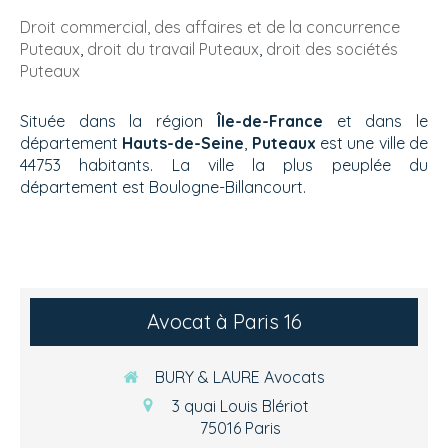
Droit commercial, des affaires et de la concurrence
Puteaux
,
droit du travail Puteaux
,
droit des sociétés
Puteaux
Située dans la région
Île-de-France
et dans le
département
Hauts-de-Seine
,
Puteaux
est une ville de
44753 habitants. La ville la plus peuplée du
département est Boulogne-Billancourt.
Avocat à Paris 16
BURY & LAURE Avocats
3 quai Louis Blériot
75016
Paris